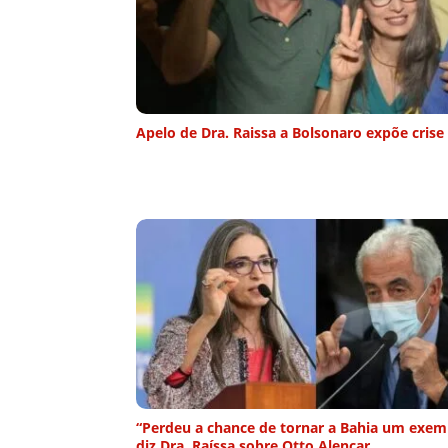
Apelo de Dra. Raissa a Bolsonaro expõe crise
“Perdeu a chance de tornar a Bahia um exem
diz Dra. Raíssa sobre Otto Alencar