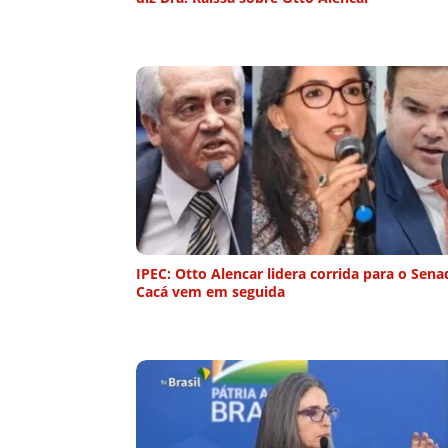
IPEC: Otto Alencar lidera corrida para o Sena
Cacá vem em seguida