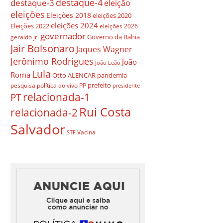
destaque-4
destaque-3
eleição
eleições
Eleições 2018
eleições 2020
eleições 2024
Eleições 2022
eleições 2026
governador
Governo da Bahia
geraldo jr.
Jair Bolsonaro
Jaques Wagner
Jerônimo Rodrigues
João
João Leão
Lula
Roma
Otto ALENCAR
pandemia
prefeito
pesquisa
política ao vivo
PP
presidente
relacionada-1
PT
Rui Costa
relacionada-2
Salvador
Vacina
STF