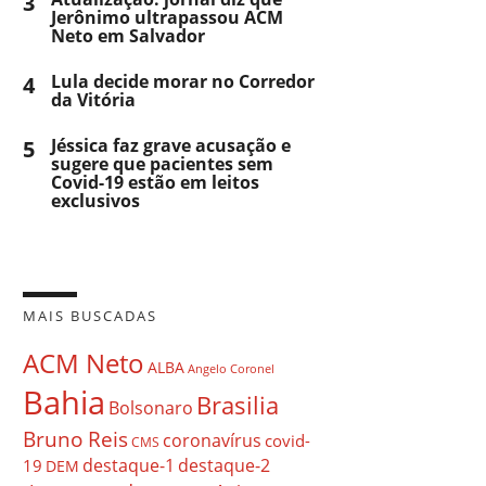
3
Jerônimo ultrapassou ACM
Neto em Salvador
4
Lula decide morar no Corredor
da Vitória
5
Jéssica faz grave acusação e
sugere que pacientes sem
Covid-19 estão em leitos
exclusivos
MAIS BUSCADAS
ACM Neto
ALBA
Angelo Coronel
Bahia
Brasilia
Bolsonaro
Bruno Reis
coronavírus
covid-
CMS
destaque-1
destaque-2
19
DEM