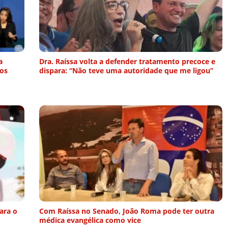
a
Dra. Raíssa volta a defender tratamento precoce e
os
dispara: “Não teve uma autoridade que me ligou”
ara o
Com Raíssa no Senado, João Roma pode ter outra
médica evangélica como vice