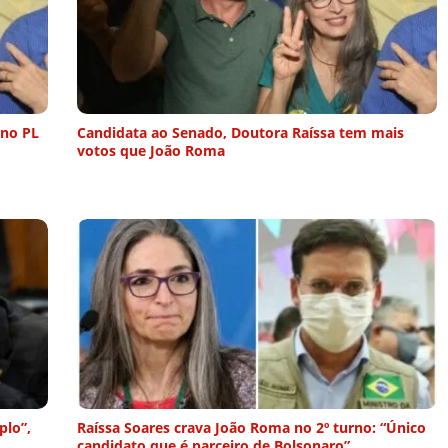
 no PL
Candidata ao Senado, Doutora Raíssa tem mais
votos que João Roma
plo”,
Raíssa Soares crava João Roma no 2º turno: “Único
candidato que é parceiro de Bolsonaro”