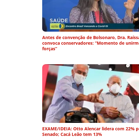
Antes de convenção de Bolsonaro, Dra. Raíss
convoca conservadores: “Momento de unirm
forças”
EXAME/IDEIA: Otto Alencar lidera com 22% p
Senado; Cacá Leão tem 13%