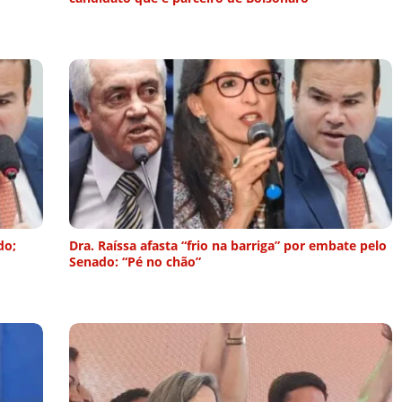
do;
Dra. Raíssa afasta “frio na barriga” por embate pelo
Senado: “Pé no chão”