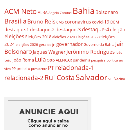
Bahia
ACM Neto
Bolsonaro
ALBA
Angelo Coronel
Brasilia
Bruno Reis
coronavírus
covid-19
DEM
CMS
destaque-4
destaque-3
destaque-1
destaque-2
eleição
eleições
eleições
Eleições 2018
eleições 2020
Eleições 2022
Jair
governador
2024
Governo da Bahia
geraldo jr.
eleições 2026
Bolsonaro
Jerônimo Rodrigues
Jaques Wagner
João
Lula
João Roma
Otto ALENCAR
pandemia
pesquisa
política ao
Leão
relacionada-1
PT
prefeito
vivo
PP
presidente
Salvador
Rui Costa
relacionada-2
Vacina
STF