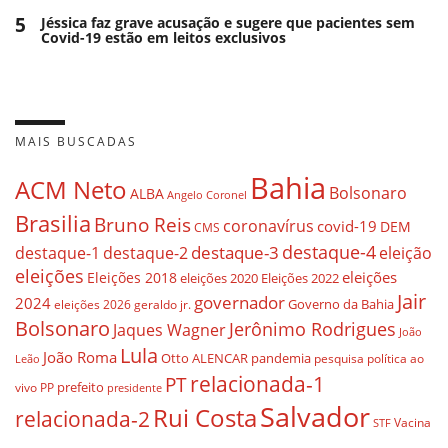
5
Jéssica faz grave acusação e sugere que pacientes sem
Covid-19 estão em leitos exclusivos
MAIS BUSCADAS
Bahia
ACM Neto
Bolsonaro
ALBA
Angelo Coronel
Brasilia
Bruno Reis
coronavírus
covid-19
DEM
CMS
destaque-4
destaque-3
destaque-1
destaque-2
eleição
eleições
eleições
Eleições 2018
eleições 2020
Eleições 2022
Jair
governador
2024
Governo da Bahia
geraldo jr.
eleições 2026
Bolsonaro
Jerônimo Rodrigues
Jaques Wagner
João
Lula
João Roma
Otto ALENCAR
pandemia
pesquisa
política ao
Leão
relacionada-1
PT
prefeito
vivo
PP
presidente
Salvador
Rui Costa
relacionada-2
Vacina
STF