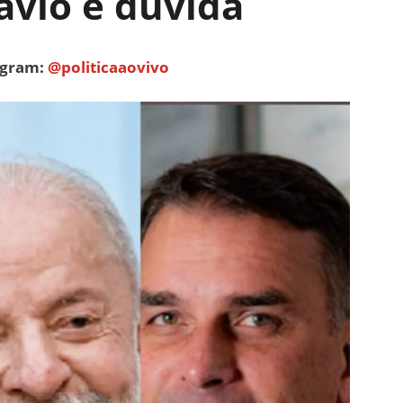
lávio é dúvida
tagram:
@politicaaovivo