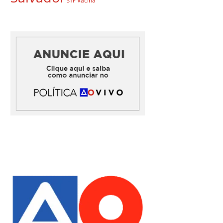
Vacina
STF