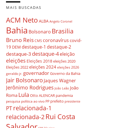
MAIS BUSCADAS
ACM Neto
ALBA
Angelo Coronel
Bahia
Brasilia
Bolsonaro
Bruno Reis
coronavírus
covid-
CMS
destaque-1
destaque-2
19
DEM
destaque-4
destaque-3
eleição
eleições
Eleições 2018
eleições 2020
eleições 2024
Eleições 2022
eleições 2026
governador
Governo da Bahia
geraldo jr.
Jair Bolsonaro
Jaques Wagner
Jerônimo Rodrigues
João
João Leão
Lula
Roma
Otto ALENCAR
pandemia
prefeito
pesquisa
política ao vivo
PP
presidente
relacionada-1
PT
Rui Costa
relacionada-2
Salvador