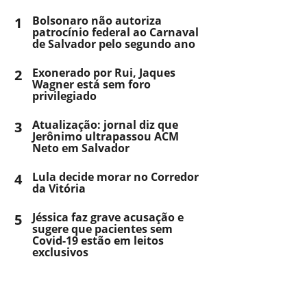
1
Bolsonaro não autoriza
patrocínio federal ao Carnaval
de Salvador pelo segundo ano
2
Exonerado por Rui, Jaques
Wagner está sem foro
privilegiado
3
Atualização: jornal diz que
Jerônimo ultrapassou ACM
Neto em Salvador
4
Lula decide morar no Corredor
da Vitória
5
Jéssica faz grave acusação e
sugere que pacientes sem
Covid-19 estão em leitos
exclusivos