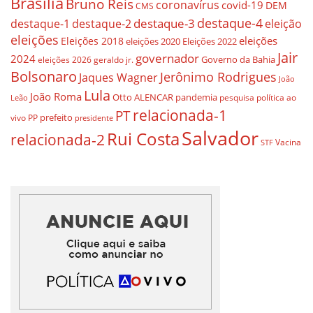
Brasilia
Bruno Reis
coronavírus
covid-19
DEM
CMS
destaque-4
destaque-3
destaque-1
destaque-2
eleição
eleições
eleições
Eleições 2018
eleições 2020
Eleições 2022
Jair
governador
2024
Governo da Bahia
geraldo jr.
eleições 2026
Bolsonaro
Jerônimo Rodrigues
Jaques Wagner
João
Lula
João Roma
Otto ALENCAR
pandemia
pesquisa
política ao
Leão
relacionada-1
PT
prefeito
vivo
PP
presidente
Salvador
Rui Costa
relacionada-2
Vacina
STF