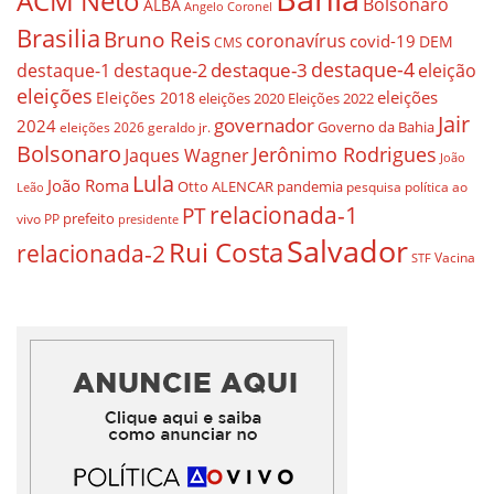
ACM Neto
Bolsonaro
ALBA
Angelo Coronel
Brasilia
Bruno Reis
coronavírus
covid-19
DEM
CMS
destaque-4
destaque-3
eleição
destaque-1
destaque-2
eleições
eleições
Eleições 2018
eleições 2020
Eleições 2022
Jair
governador
2024
Governo da Bahia
geraldo jr.
eleições 2026
Bolsonaro
Jerônimo Rodrigues
Jaques Wagner
João
Lula
João Roma
Otto ALENCAR
pandemia
pesquisa
política ao
Leão
relacionada-1
PT
prefeito
vivo
PP
presidente
Salvador
Rui Costa
relacionada-2
Vacina
STF