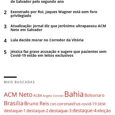
de Salvador pelo segundo ano
2
Exonerado por Rui, Jaques Wagner está sem foro
privilegiado
3
Atualização: jornal diz que Jerônimo ultrapassou ACM
Neto em Salvador
4
Lula decide morar no Corredor da Vitória
5
Jéssica faz grave acusação e sugere que pacientes sem
Covid-19 estão em leitos exclusivos
MAIS BUSCADAS
Bahia
ACM Neto
Bolsonaro
ALBA
Angelo Coronel
Brasilia
Bruno Reis
coronavírus
covid-19
DEM
CMS
destaque-4
destaque-3
eleição
destaque-1
destaque-2