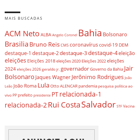
MAIS BUSCADAS
Bahia
ACM Neto
Bolsonaro
ALBA
Angelo Coronel
Brasilia
Bruno Reis
coronavírus
covid-19
DEM
CMS
destaque-4
destaque-3
eleição
destaque-1
destaque-2
eleições
eleições
Eleições 2018
eleições 2020
Eleições 2022
Jair
governador
2024
Governo da Bahia
geraldo jr.
eleições 2026
Bolsonaro
Jerônimo Rodrigues
Jaques Wagner
João
Lula
João Roma
Otto ALENCAR
pandemia
pesquisa
política ao
Leão
relacionada-1
PT
prefeito
vivo
PP
presidente
Salvador
Rui Costa
relacionada-2
Vacina
STF