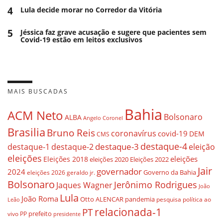
4
Lula decide morar no Corredor da Vitória
5
Jéssica faz grave acusação e sugere que pacientes sem
Covid-19 estão em leitos exclusivos
MAIS BUSCADAS
Bahia
ACM Neto
Bolsonaro
ALBA
Angelo Coronel
Brasilia
Bruno Reis
coronavírus
covid-19
DEM
CMS
destaque-4
destaque-3
destaque-1
destaque-2
eleição
eleições
eleições
Eleições 2018
eleições 2020
Eleições 2022
Jair
governador
2024
Governo da Bahia
geraldo jr.
eleições 2026
Bolsonaro
Jerônimo Rodrigues
Jaques Wagner
João
Lula
João Roma
Otto ALENCAR
pandemia
pesquisa
política ao
Leão
relacionada-1
PT
prefeito
vivo
PP
presidente