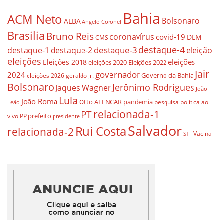
Bahia
ACM Neto
Bolsonaro
ALBA
Angelo Coronel
Brasilia
Bruno Reis
coronavírus
covid-19
DEM
CMS
destaque-4
destaque-3
eleição
destaque-1
destaque-2
eleições
eleições
Eleições 2018
eleições 2020
Eleições 2022
Jair
governador
2024
Governo da Bahia
geraldo jr.
eleições 2026
Bolsonaro
Jerônimo Rodrigues
Jaques Wagner
João
Lula
João Roma
Otto ALENCAR
pandemia
pesquisa
política ao
Leão
relacionada-1
PT
prefeito
vivo
PP
presidente
Salvador
Rui Costa
relacionada-2
Vacina
STF