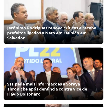
Jerônimo Rodrigues renova críticas e recebe
prefeitos ligados a Neto em reunião em
Salvador
STF pede mais informações a Soraya
Thronicke após denúncia contra vice de
Flávio Bolsonaro