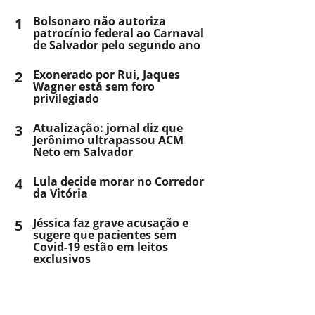
1
Bolsonaro não autoriza
patrocínio federal ao Carnaval
de Salvador pelo segundo ano
2
Exonerado por Rui, Jaques
Wagner está sem foro
privilegiado
3
Atualização: jornal diz que
Jerônimo ultrapassou ACM
Neto em Salvador
4
Lula decide morar no Corredor
da Vitória
5
Jéssica faz grave acusação e
sugere que pacientes sem
Covid-19 estão em leitos
exclusivos