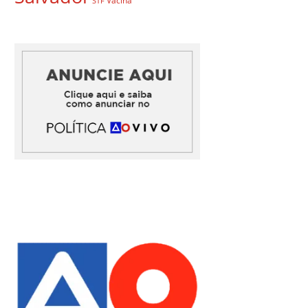
Vacina
STF