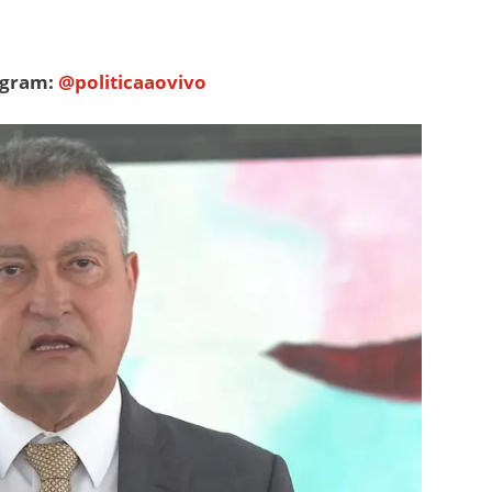
tagram:
@politicaaovivo