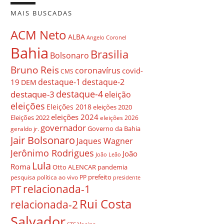
MAIS BUSCADAS
ACM Neto
ALBA
Angelo Coronel
Bahia
Brasilia
Bolsonaro
Bruno Reis
coronavírus
covid-
CMS
destaque-1
destaque-2
19
DEM
destaque-4
destaque-3
eleição
eleições
Eleições 2018
eleições 2020
eleições 2024
Eleições 2022
eleições 2026
governador
Governo da Bahia
geraldo jr.
Jair Bolsonaro
Jaques Wagner
Jerônimo Rodrigues
João
João Leão
Lula
Roma
Otto ALENCAR
pandemia
prefeito
pesquisa
política ao vivo
PP
presidente
relacionada-1
PT
Rui Costa
relacionada-2
Salvador