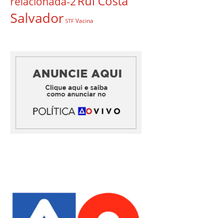
Rui Costa
relacionada-2
Salvador
Vacina
STF