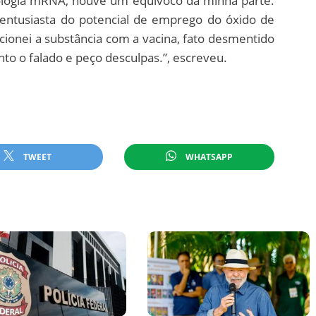
nologia mRNA, houve um equivoco da minha parte.
entusiasta do potencial de emprego do óxido de
cionei a substância com a vacina, fato desmentido
o o falado e peço desculpas.”, escreveu.
TWEET
WHATSAPP