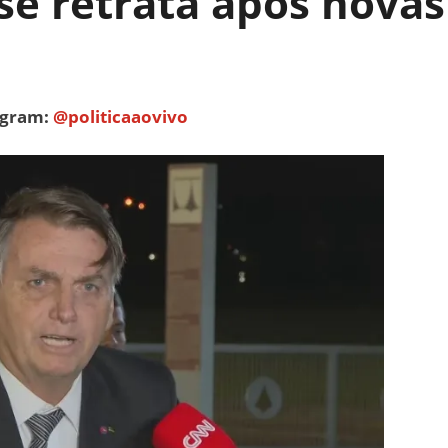
se retrata após novas 
tagram:
@politicaaovivo