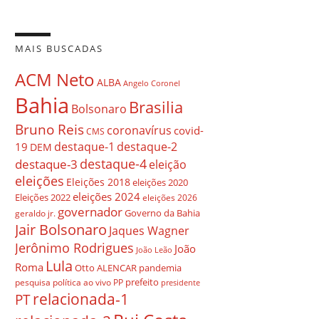
MAIS BUSCADAS
ACM Neto
ALBA
Angelo Coronel
Bahia
Brasilia
Bolsonaro
Bruno Reis
coronavírus
covid-
CMS
destaque-1
destaque-2
19
DEM
destaque-4
destaque-3
eleição
eleições
Eleições 2018
eleições 2020
eleições 2024
Eleições 2022
eleições 2026
governador
Governo da Bahia
geraldo jr.
Jair Bolsonaro
Jaques Wagner
Jerônimo Rodrigues
João
João Leão
Lula
Roma
Otto ALENCAR
pandemia
prefeito
pesquisa
política ao vivo
PP
presidente
relacionada-1
PT